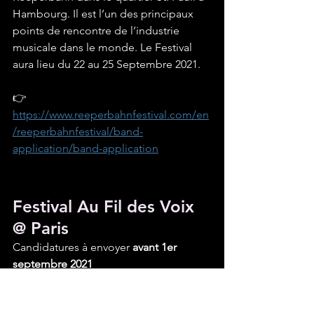
Hambourg. Il est l’un des principaux 
points de rencontre de l’industrie 
musicale dans le monde. Le Festival 
aura lieu du 22 au 25 Septembre 2021.
👉 
https://www.reeperbahnfestival.com/en
/reeperbahnfestival/band-
application/band-application
Festival Au Fil des Voix 
@ Paris
Candidatures à envoyer 
avant 1er 
septembre 2021
Participez au festival de musiques du 
monde qui aura lieu de fin janvier à mi-