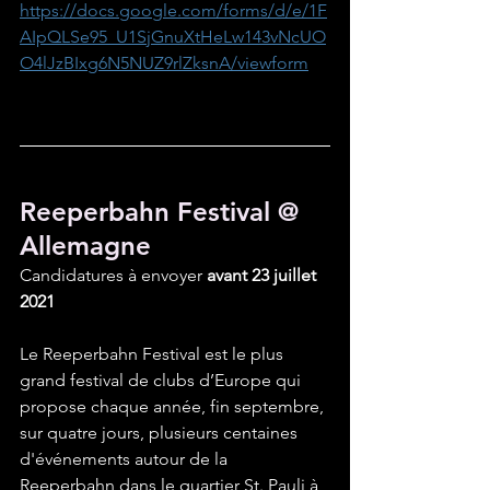
https://docs.google.com/forms/d/e/1F
AIpQLSe95_U1SjGnuXtHeLw143vNcUO
O4lJzBIxg6N5NUZ9rlZksnA/viewform
Reeperbahn Festival @ 
Allemagne
Candidatures à envoyer 
avant 23 juillet 
2021
Le Reeperbahn Festival est le plus 
grand festival de clubs d’Europe qui 
propose chaque année, fin septembre, 
sur quatre jours, plusieurs centaines 
d'événements autour de la 
Reeperbahn dans le quartier St. Pauli à 