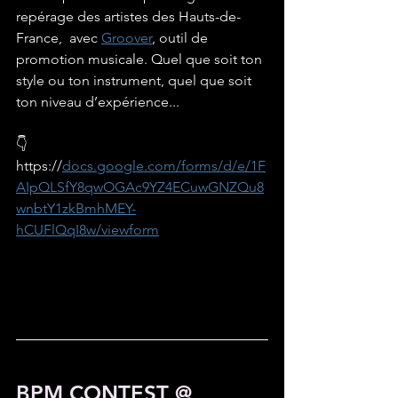
repérage des artistes des Hauts-de-
France,  avec 
Groover
, outil de 
promotion musicale. Quel que soit ton 
style ou ton instrument, quel que soit 
ton niveau d’expérience... 
👇
https://
docs.google.com/forms/d/e/1F
AIpQLSfY8qwOGAc9YZ4ECuwGNZQu8
wnbtY1zkBmhMEY-
hCUFlQqI8w/viewform
BPM CONTEST @ 